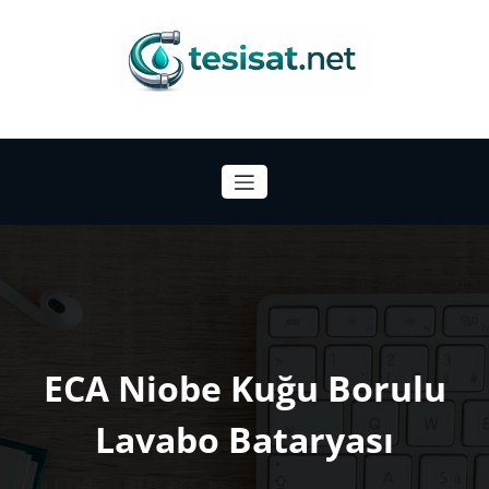
İçeriğe
atla
Tesisat Malzemeleri Hakkında Bilgiler
ECA Niobe Kuğu Borulu
Lavabo Bataryası