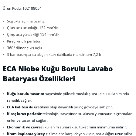
Ürün Kodu: 102188054
Soğukta açılma özelliği
Çıkış ucu uzunluğu 132 mm’dir
Çıkış ucu yüksekliği 154 mm’dir
Kireç kırıcılı perlatör
360° döner çıkış uçlu
3 bar basınçta su akış miktarı dakikada maksimum 7,2 lt
ECA Niobe Kuğu Borulu Lavabo
Bataryası Özellikleri
Kuğu borulu tasarım
sayesinde yüksek musluk çıkışı ile su kullanımında
rahatlık sağlar.
ECA kalitesi
ile üretilmiş olup dayanıklı pirinç gövdeye sahiptir.
Kireç kırıcı perlatör
teknolojisi sayesinde su akışını yumuşatır, sıçramaları
önler ve tasarruf sağlar.
Ekonomik ve çevreci
kullanım sunarak su tüketimini minimuma indirir.
Krom kaplama yüzey
çizilmelere karşı dayanıklıdır, parlaklığını uzun yıllar