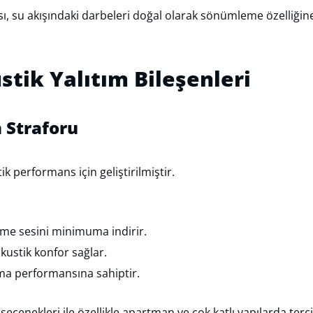
sı, su akışındaki darbeleri doğal olarak sönümleme özelliğine
tik Yalıtım Bileşenleri
m Straforu
ik performans için geliştirilmiştir.
me sesini minimuma indirir.
kustik konfor sağlar.
ma performansına sahiptir.
ı seçenekleri ile özellikle apartman ve çok katlı yapılarda terci