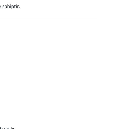
 sahiptir.
h edilir.