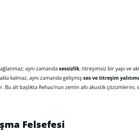
a sağlanmaz; aynı zamanda
sessizlik
, titreşimsiz bir yapı ve a
makla kalmaz, aynı zamanda gelişmiş
ses ve titreşim yalıtım
 Bu alt başlıkta Rehau’nun zemin altı akustik çözümlerini, s
ışma Felsefesi