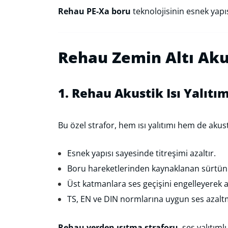
Rehau PE-Xa boru
teknolojisinin esnek yapı
Rehau Zemin Altı Akus
1. Rehau Akustik Isı Yalıtı
Bu özel strafor, hem ısı yalıtımı hem de akust
Esnek yapısı sayesinde titreşimi azaltır.
Boru hareketlerinden kaynaklanan sürtün
Üst katmanlara ses geçişini engelleyerek a
TS, EN ve DIN normlarına uygun ses azalt
Rehau yerden ısıtma straforu
, ses yalıtıml