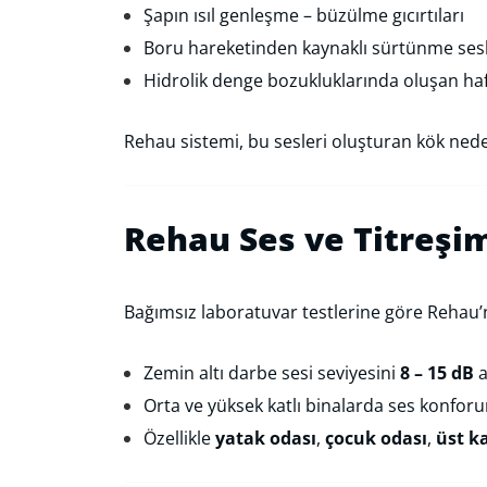
Şapın ısıl genleşme – büzülme gıcırtıları
Boru hareketinden kaynaklı sürtünme sesl
Hidrolik denge bozukluklarında oluşan haf
Rehau sistemi, bu sesleri oluşturan kök ned
Rehau Ses ve Titreşi
Bağımsız laboratuvar testlerine göre Rehau’n
Zemin altı darbe sesi seviyesini
8 – 15 dB
a
Orta ve yüksek katlı binalarda ses konforun
Özellikle
yatak odası
,
çocuk odası
,
üst ka