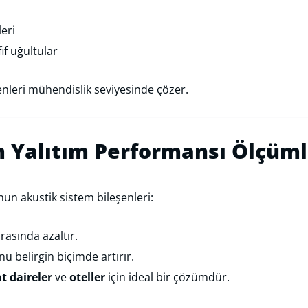
eri
if uğultular
enleri mühendislik seviyesinde çözer.
m Yalıtım Performansı Ölçüml
un akustik sistem bileşenleri:
rasında azaltır.
u belirgin biçimde artırır.
t daireler
ve
oteller
için ideal bir çözümdür.