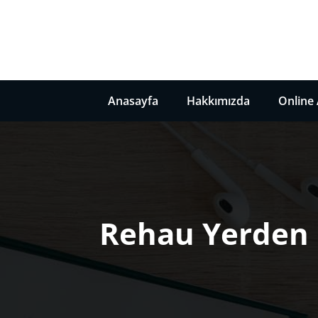
İçeriğe
atla
Tesisat Malzemeleri Hakkında B
Anasayfa
Hakkımızda
Online 
Rehau Yerden I