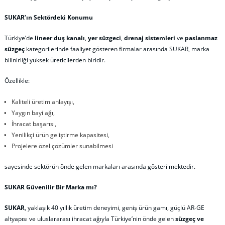
SUKAR’ın Sektördeki Konumu
Türkiye’de
lineer duş kanalı
,
yer süzgeci
,
drenaj sistemleri
ve
paslanmaz
süzgeç
kategorilerinde faaliyet gösteren firmalar arasında SUKAR, marka
bilinirliği yüksek üreticilerden biridir.
Özellikle:
Kaliteli üretim anlayışı,
Yaygın bayi ağı,
İhracat başarısı,
Yenilikçi ürün geliştirme kapasitesi,
Projelere özel çözümler sunabilmesi
sayesinde sektörün önde gelen markaları arasında gösterilmektedir.
SUKAR Güvenilir Bir Marka mı?
SUKAR
, yaklaşık 40 yıllık üretim deneyimi, geniş ürün gamı, güçlü AR-GE
altyapısı ve uluslararası ihracat ağıyla Türkiye’nin önde gelen
süzgeç ve