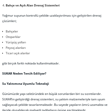
Bahçe ve Açık Alan Drenaj Sistemleri
Yağmur suyunun kontrollü şekilde uzaklaştırılması için geliştirilen drenaj
çözümleri;
Bahçeler
Otoparklar
Yürüyüş yolları
Peyzaj alanları
Ticari açık alanlar
gibi birçok farklı noktada kullanılmaktadır.
SUKAR Neden Tercih Ediliyor?
Su Yalıtımına Uyumlu Teknoloji
Günümüzde yapı sektöründeki en büyük sorunlardan biri su sızıntılarıdır.
SUKAR’ın geliştirdiği drenaj sistemleri, su yalıtım malzemeleriyle tam uyum
sağlayacak şekilde tasarlanmaktadır. Bu sayede yapıların ömrü uzamakta ve
ileride oluşabilecek maliyetli tadilatların önüne geçilmektedir.