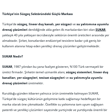
Türkiye’nin Süzgeç Sektöründeki Güçlü Markası
Türkiye’de
süzgeç
,
lineer duş kanalı
,
yer süzgeci
ve
su yalıtımına uyumlu
drenaj çözümleri
denildiğinde akla gelen ilk markalardan biri olan
SUKAR
,
yaklaşık 40 yıla yaklaşan tecrübesiyle sektörün önemli üreticileri arasında yer
almaktadır. Şirket, konutlardan endüstriyel tesislere kadar çok geniş bir
kullanım alanına hitap eden yenilikçi drenaj çözümleri geliştirmektedir.
SUKAR Nedir?
SUKAR
, 1987 yılından bu yana faaliyet gösteren, %100 Türk sermayeli bir
üretici firmadır. Şirketin temel uzmanlık alanı;
süzgeç sistemleri
,
lineer duş
kanalları
,
yer süzgeçleri
,
tesisat süzgeçleri
ve
su yalıtımıyla uyumlu
drenaj çözümleri
üretmektir.
Kurulduğu günden itibaren yalnızca ürün üretmekle kalmayan SUKAR,
Türkiye’de süzgeç kültürünün gelişimine katkı sağlamayı hedefleyen bir
marka olarak öne çıkmaktadır. Özellikle su yalıtımına tam uyum sağlayan
patentli ve yenilikçi çözümleri sayesinde yurtiçinde ve yurtdışında önemli bir