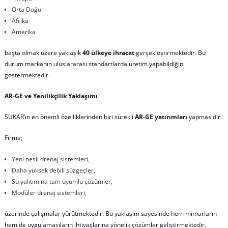
Orta Doğu
Afrika
Amerika
başta olmak üzere yaklaşık
40 ülkeye ihracat
gerçekleştirmektedir. Bu
durum markanın uluslararası standartlarda üretim yapabildiğini
göstermektedir.
AR-GE ve Yenilikçilik Yaklaşımı
SUKAR’ın en önemli özelliklerinden biri sürekli
AR-GE yatırımları
yapmasıdır.
Firma;
Yeni nesil drenaj sistemleri,
Daha yüksek debili süzgeçler,
Su yalıtımına tam uyumlu çözümler,
Modüler drenaj sistemleri,
üzerinde çalışmalar yürütmektedir. Bu yaklaşım sayesinde hem mimarların
hem de uygulamacıların ihtiyaçlarına yönelik çözümler geliştirmektedir.