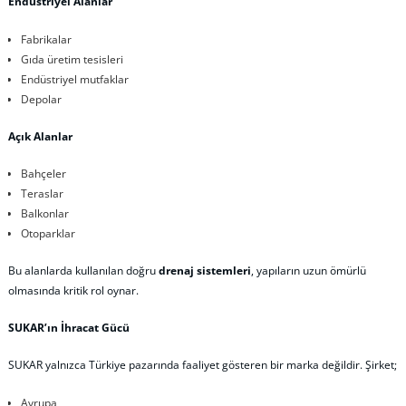
Endüstriyel Alanlar
Fabrikalar
Gıda üretim tesisleri
Endüstriyel mutfaklar
Depolar
Açık Alanlar
Bahçeler
Teraslar
Balkonlar
Otoparklar
Bu alanlarda kullanılan doğru
drenaj sistemleri
, yapıların uzun ömürlü
olmasında kritik rol oynar.
SUKAR’ın İhracat Gücü
SUKAR yalnızca Türkiye pazarında faaliyet gösteren bir marka değildir. Şirket;
Avrupa