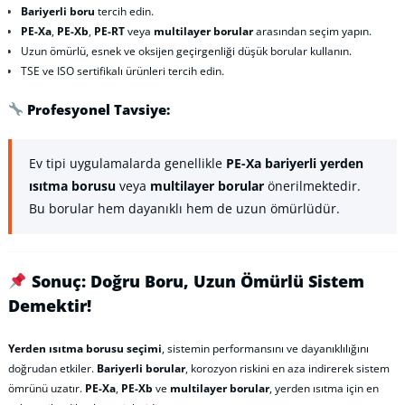
Bariyerli boru
tercih edin.
PE-Xa
,
PE-Xb
,
PE-RT
veya
multilayer borular
arasından seçim yapın.
Uzun ömürlü, esnek ve oksijen geçirgenliği düşük borular kullanın.
TSE ve ISO sertifikalı ürünleri tercih edin.
Profesyonel Tavsiye:
Ev tipi uygulamalarda genellikle
PE-Xa bariyerli yerden
ısıtma borusu
veya
multilayer borular
önerilmektedir.
Bu borular hem dayanıklı hem de uzun ömürlüdür.
Sonuç: Doğru Boru, Uzun Ömürlü Sistem
Demektir!
Yerden ısıtma borusu seçimi
, sistemin performansını ve dayanıklılığını
doğrudan etkiler.
Bariyerli borular
, korozyon riskini en aza indirerek sistem
ömrünü uzatır.
PE-Xa
,
PE-Xb
ve
multilayer borular
, yerden ısıtma için en