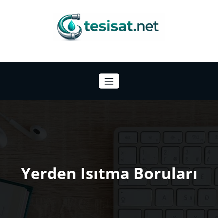
İçeriğe
atla
Tesisat Malzemeleri Hakkında Bilgiler
Yerden Isıtma Boruları